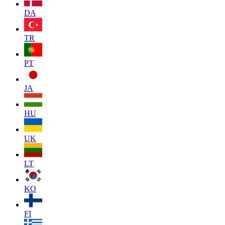
DA
TR
PT
JA
HU
UK
LT
KO
FI