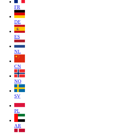
FR
DE
ES
NL
CN
NO
SV
PL
AR