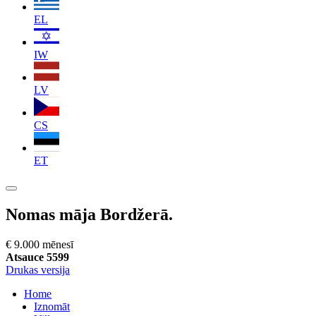
EL
IW
LV
CS
ET
Nomas māja Bordžerā.
€ 9.000 mēnesī
Atsauce 5599
Drukas versija
Home
Iznomāt