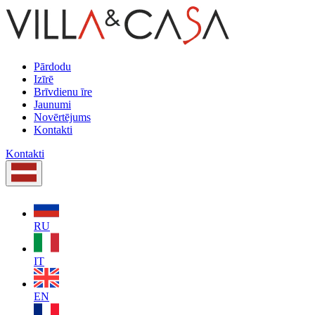
Pārdodu
Izīrē
Brīvdienu īre
Jaunumi
Novērtējums
Kontakti
Kontakti
RU
IT
EN