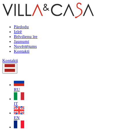
Pārdodu
Izīrē
Brīvdienu īre
Jaunumi
Novērtējums
Kontakti
Kontakti
RU
IT
EN