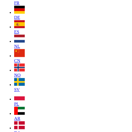
FR
DE
ES
NL
CN
NO
SV
PL
AR