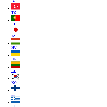
DA
TR
PT
JA
HU
UK
LT
KO
FI
EL