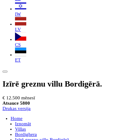
IW
LV
CS
ET
Izīrē greznu villu Bordigērā.
€ 12.500 mēnesī
Atsauce 5800
Drukas versija
Home
Iznomāt
Villas
Bordighera
Izīrē greznu villu Bordigērā.