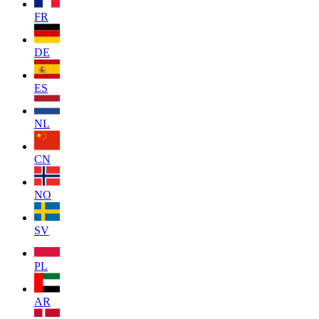
FR
DE
ES
NL
CN
NO
SV
PL
AR