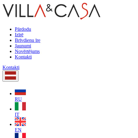
Pārdodu
Izīrē
Brīvdienu īre
Jaunumi
Novērtējums
Kontakti
Kontakti
RU
IT
EN