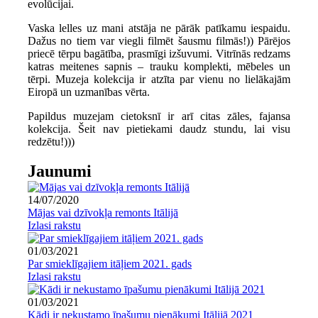
evolūcijai.
Vaska lelles uz mani atstāja ne pārāk patīkamu iespaidu.
Dažus no tiem var viegli filmēt šausmu filmās!)) Pārējos
priecē tērpu bagātība, prasmīgi izšuvumi. Vitrīnās redzams
katras meitenes sapnis – trauku komplekti, mēbeles un
tērpi. Muzeja kolekcija ir atzīta par vienu no lielākajām
Eiropā un uzmanības vērta.
Papildus muzejam cietoksnī ir arī citas zāles, fajansa
kolekcija. Šeit nav pietiekami daudz stundu, lai visu
redzētu!)))
Jaunumi
14/07/2020
Mājas vai dzīvokļa remonts Itālijā
Izlasi rakstu
01/03/2021
Par smieklīgajiem itāļiem 2021. gads
Izlasi rakstu
01/03/2021
Kādi ir nekustamo īpašumu pienākumi Itālijā 2021