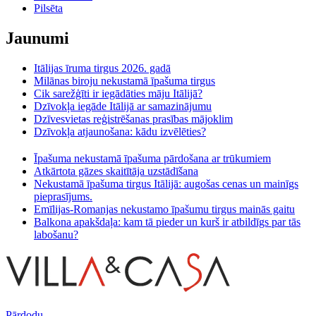
Pilsēta
Jaunumi
Itālijas īruma tirgus 2026. gadā
Milānas biroju nekustamā īpašuma tirgus
Cik sarežģīti ir iegādāties māju Itālijā?
Dzīvokļa iegāde Itālijā ar samazinājumu
Dzīvesvietas reģistrēšanas prasības mājoklim
Dzīvokļa atjaunošana: kādu izvēlēties?
Īpašuma nekustamā īpašuma pārdošana ar trūkumiem
Atkārtota gāzes skaitītāja uzstādīšana
Nekustamā īpašuma tirgus Itālijā: augošas cenas un mainīgs
pieprasījums.
Emīlijas-Romanjas nekustamo īpašumu tirgus mainās gaitu
Balkona apakšdaļa: kam tā pieder un kurš ir atbildīgs par tās
labošanu?
Pārdodu