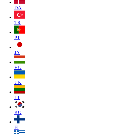
DA
TR
PT
JA
HU
UK
LT
KO
FI