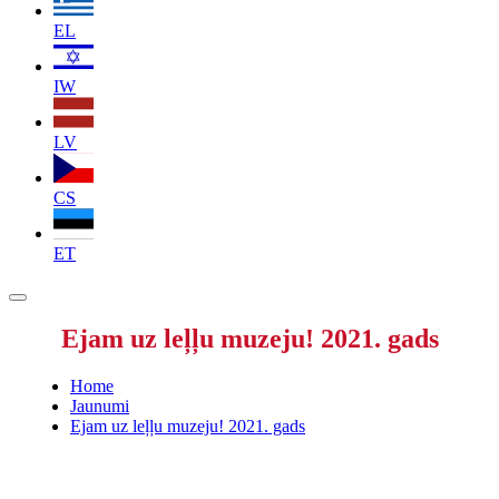
EL
IW
LV
CS
ET
Ejam uz leļļu muzeju! 2021. gads
Home
Jaunumi
Ejam uz leļļu muzeju! 2021. gads