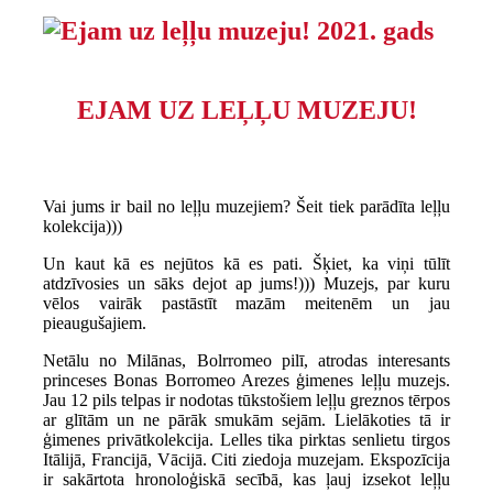
EJAM UZ LEĻĻU MUZEJU!
Vai jums ir bail no leļļu muzejiem? Šeit tiek parādīta leļļu
kolekcija)))
Un kaut kā es nejūtos kā es pati. Šķiet, ka viņi tūlīt
atdzīvosies un sāks dejot ap jums!))) Muzejs, par kuru
vēlos vairāk pastāstīt mazām meitenēm un jau
pieaugušajiem.
Netālu no Milānas, Bolrromeo pilī, atrodas interesants
princeses Bonas Borromeo Arezes ģimenes leļļu muzejs.
Jau 12 pils telpas ir nodotas tūkstošiem leļļu greznos tērpos
ar glītām un ne pārāk smukām sejām. Lielākoties tā ir
ģimenes privātkolekcija. Lelles tika pirktas senlietu tirgos
Itālijā, Francijā, Vācijā. Citi ziedoja muzejam. Ekspozīcija
ir sakārtota hronoloģiskā secībā, kas ļauj izsekot leļļu