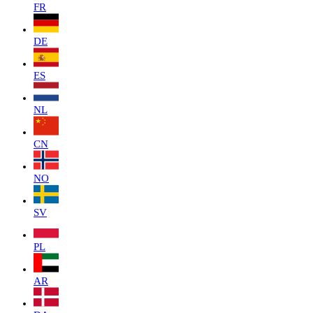
FR
DE
ES
NL
CN
NO
SV
PL
AR