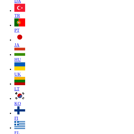
DA
TR
PT
JA
HU
UK
LT
KO
FI
EL