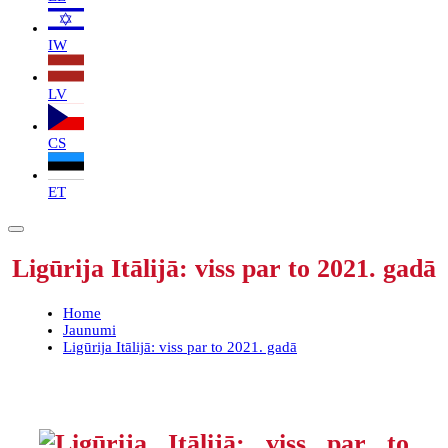
IW
LV
CS
ET
Ligūrija Itālijā: viss par to 2021. gadā
Home
Jaunumi
Ligūrija Itālijā: viss par to 2021. gadā