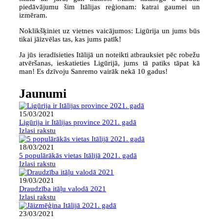
piedāvājumu šim Itālijas reģionam: katrai gaumei un
izmēram.
Noklikšķiniet uz vietnes vaicājumos: Ligūrija un jums būs
tikai jāizvēlas tas, kas jums patīk!
Ja jūs ieradīsieties Itālijā un noteikti atbrauksiet pēc robežu
atvēršanas, ieskatieties Ligūrijā, jums tā patiks tāpat kā
man! Es dzīvoju Sanremo vairāk nekā 10 gadus!
Jaunumi
15/03/2021
Ligūrija ir Itālijas province 2021. gadā
Izlasi rakstu
18/03/2021
5 populārākās vietas Itālijā 2021. gadā
Izlasi rakstu
19/03/2021
Draudzība itāļu valodā 2021
Izlasi rakstu
23/03/2021