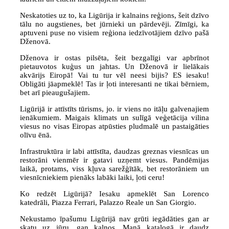
Neskatoties uz to, ka Ligūrija ir kalnains reģions, šeit dzīvo
tālu no augstienes, bet jūrnieki un pārdevēji. Zīmīgi, ka
aptuveni puse no visiem reģiona iedzīvotājiem dzīvo pašā
Dženovā.
Dženova ir ostas pilsēta, šeit bezgalīgi var apbrīnot
pietauvotos kuģus un jahtas. Un Dženovā ir lielākais
akvārijs Eiropā! Vai tu tur vēl neesi bijis? ES iesaku!
Obligāti jāapmeklē! Tas ir ļoti interesanti ne tikai bērniem,
bet arī pieaugušajiem.
Ligūrijā ir attīstīts tūrisms, jo. ir viens no itāļu galvenajiem
ienākumiem. Maigais klimats un sulīgā veģetācija vilina
viesus no visas Eiropas atpūsties pludmalē un pastaigāties
olīvu ēnā.
Infrastruktūra ir labi attīstīta, daudzas greznas viesnīcas un
restorāni vienmēr ir gatavi uzņemt viesus. Pandēmijas
laikā, protams, viss kļuva sarežģītāk, bet restorāniem un
viesnīcniekiem pienāks labāki laiki, ļoti ceru!
Ko redzēt Ligūrijā? Iesaku apmeklēt San Lorenco
katedrāli, Piazza Ferrari, Palazzo Reale un San Giorgio.
Nekustamo īpašumu Ligūrijā nav grūti iegādāties gan ar
skatu uz jūru, gan kalnos. Manā katalogā ir daudz