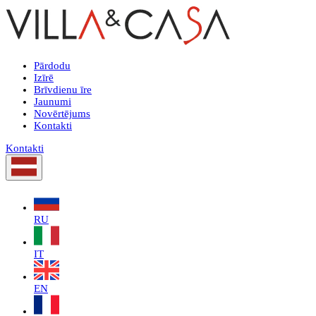
Pārdodu
Izīrē
Brīvdienu īre
Jaunumi
Novērtējums
Kontakti
Kontakti
RU
IT
EN