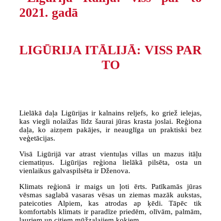
LIGŪRIJA ITĀLIJĀ: VISS PAR
TO
Lielākā daļa Ligūrijas ir kalnains reljefs, ko griež ielejas,
kas viegli nolaižas līdz šaurai jūras krasta joslai. Reģiona
daļa, ko aizņem pakājes, ir neauglīga un praktiski bez
veģetācijas.
Visā Ligūrijā var atrast vientuļas villas un mazus itāļu
ciematiņus. Ligūrijas reģiona lielākā pilsēta, osta un
vienlaikus galvaspilsēta ir Dženova.
Klimats reģionā ir maigs un ļoti ērts. Patīkamās jūras
vēsmas saglabā vasaras vēsas un ziemas mazāk aukstas,
pateicoties Alpiem, kas atrodas ap ķēdi. Tāpēc tik
komfortabls klimats ir paradīze priedēm, olīvām, palmām,
lauriem un citiem mūžzaļajiem kokiem.