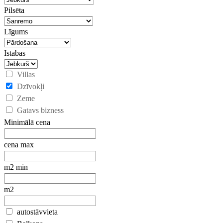
Pilsēta
Līgums
Istabas
Villas
Dzīvokļi
Zeme
Gatavs bizness
Minimālā cena
cena max
m2 min
m2
autostāvvieta