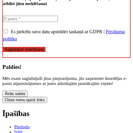
atbilst jūsu meklēšanai
Es piekrītu savu datu apstrādei saskaņā ar GDPR |
Privātuma
politika
Saglabājiet meklēšanu
Paldies!
Mēs esam saglabājuši jūsu pieprasījumu, jūs saņemsiet iknedēļas e-
pasta atjauninājumus ar jums atlasītajām jaunākajām ziņām!
Ātrās saites
Close menu quick links
Īpašības
Pārdodu
Izīrē