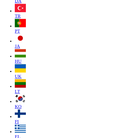
DA
TR
PT
JA
HU
UK
LT
KO
FI
EL