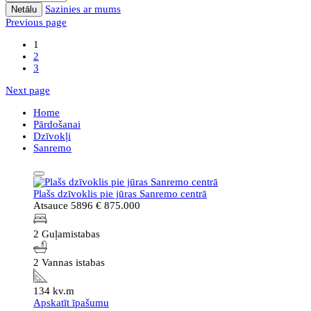
Sazinies ar mums
Netālu
Previous page
1
2
3
Next page
Home
Pārdošanai
Dzīvokļi
Sanremo
Plašs dzīvoklis pie jūras Sanremo centrā
Atsauce 5896
€ 875.000
2 Guļamistabas
2 Vannas istabas
134 kv.m
Apskatīt īpašumu