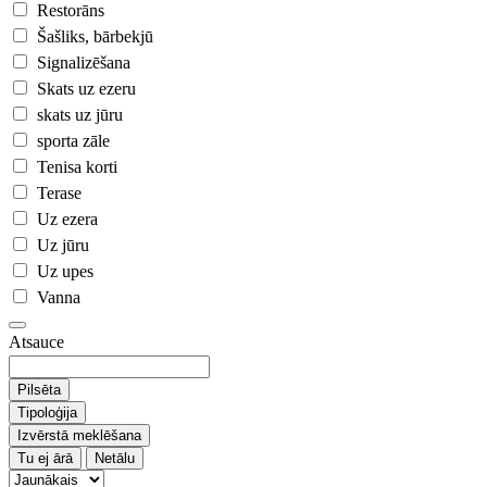
Restorāns
Šašliks, bārbekjū
Signalizēšana
Skats uz ezeru
skats uz jūru
sporta zāle
Tenisa korti
Terase
Uz ezera
Uz jūru
Uz upes
Vanna
Atsauce
Pilsēta
Tipoloģija
Izvērstā meklēšana
Tu ej ārā
Netālu