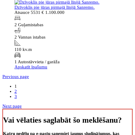
Dzīvoklis pie jūras pirmajā līnijā Sanremo.
Atsauce 5531
€ 1.100.000
2 Guļamistabas
2 Vannas istabas
110 kv.m
1 Autostāvvieta / garāža
Apskatīt īpašumu
Previous page
1
2
3
Next page
Vai vēlaties saglabāt šo meklēšanu?
Katru nedēļu pa e-pastu saņemiet jaunus sludinājumus, kas