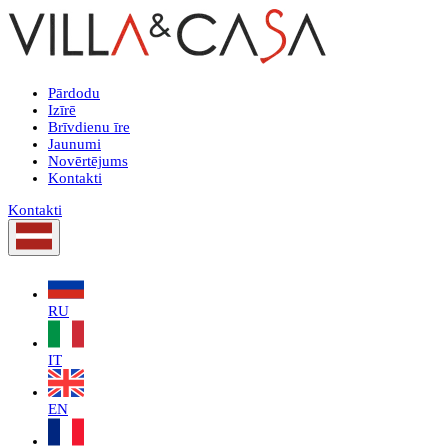
Pārdodu
Izīrē
Brīvdienu īre
Jaunumi
Novērtējums
Kontakti
Kontakti
RU
IT
EN