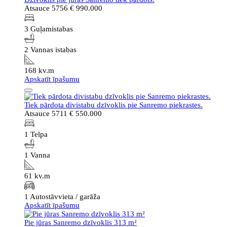
Atsauce 5756
€ 990.000
3 Guļamistabas
2 Vannas istabas
168 kv.m
Apskatīt īpašumu
Tiek pārdota divistabu dzīvoklis pie Sanremo piekrastes.
Atsauce 5711
€ 550.000
1 Telpa
1 Vanna
61 kv.m
1 Autostāvvieta / garāža
Apskatīt īpašumu
Pie jūras Sanremo dzīvoklis 313 m²