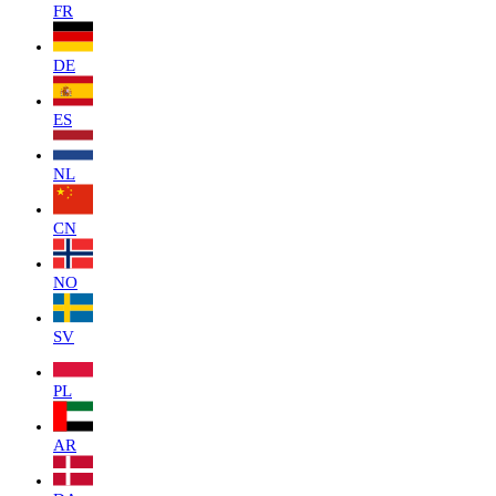
FR
DE
ES
NL
CN
NO
SV
PL
AR