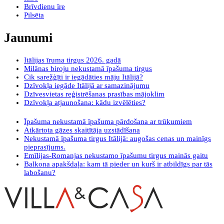
Brīvdienu īre
Pilsēta
Jaunumi
Itālijas īruma tirgus 2026. gadā
Milānas biroju nekustamā īpašuma tirgus
Cik sarežģīti ir iegādāties māju Itālijā?
Dzīvokļa iegāde Itālijā ar samazinājumu
Dzīvesvietas reģistrēšanas prasības mājoklim
Dzīvokļa atjaunošana: kādu izvēlēties?
Īpašuma nekustamā īpašuma pārdošana ar trūkumiem
Atkārtota gāzes skaitītāja uzstādīšana
Nekustamā īpašuma tirgus Itālijā: augošas cenas un mainīgs
pieprasījums.
Emīlijas-Romanjas nekustamo īpašumu tirgus mainās gaitu
Balkona apakšdaļa: kam tā pieder un kurš ir atbildīgs par tās
labošanu?