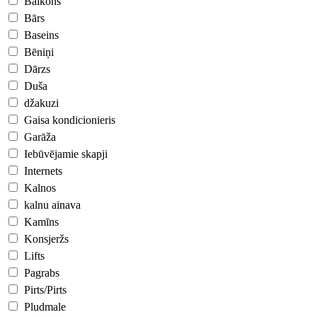
Balkons
Bārs
Baseins
Bēniņi
Dārzs
Duša
džakuzi
Gaisa kondicionieris
Garāža
Iebūvējamie skapji
Internets
Kalnos
kalnu ainava
Kamīns
Konsjeržs
Lifts
Pagrabs
Pirts/Pirts
Pludmale