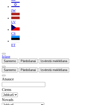
IW
LV
CS
ET
Izlase
Sanremo
Pārdošanai
Izvērstā meklēšana
Sanremo
Pārdošanai
Izvērstā meklēšana
Atsauce
Ciems
Novads