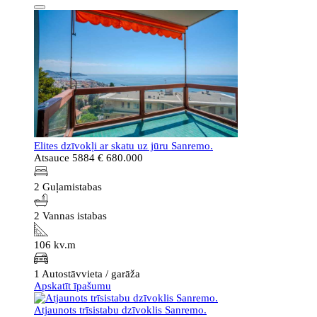
Elites dzīvokļi ar skatu uz jūru Sanremo.
Atsauce 5884
€ 680.000
2 Guļamistabas
2 Vannas istabas
106 kv.m
1 Autostāvvieta / garāža
Apskatīt īpašumu
Atjaunots trīsistabu dzīvoklis Sanremo.