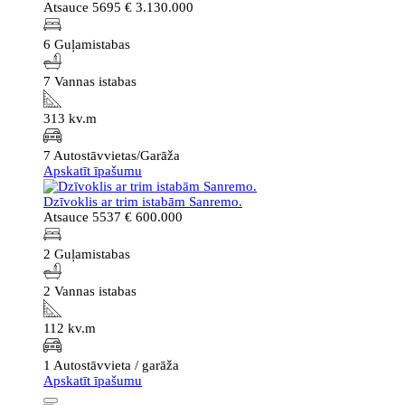
Atsauce 5695
€ 3.130.000
6 Guļamistabas
7 Vannas istabas
313 kv.m
7 Autostāvvietas/Garāža
Apskatīt īpašumu
Dzīvoklis ar trim istabām Sanremo.
Atsauce 5537
€ 600.000
2 Guļamistabas
2 Vannas istabas
112 kv.m
1 Autostāvvieta / garāža
Apskatīt īpašumu