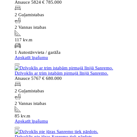
Atsauce 5824
€ 785.000
2 Guļamistabas
2 Vannas istabas
117 kv.m
1 Autostāvvieta / garāža
Apskatīt īpašumu
Dzīvoklis ar trim istabām pirmajā līnijā Sanremo.
Atsauce 5767
€ 680.000
2 Guļamistabas
2 Vannas istabas
85 kv.m
Apskatīt īpašumu
Dzīvoklis pie jūras Sanremo tiek pārdots.