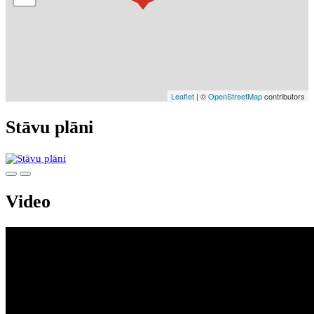
Leaflet
| ©
OpenStreetMap
contributors
Stāvu plāni
Video