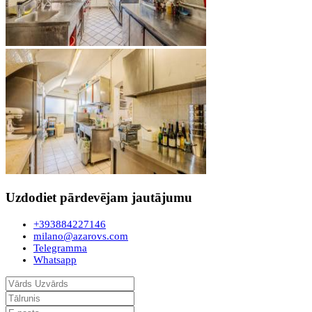
Uzdodiet pārdevējam jautājumu
+393884227146
milano@azarovs.com
Telegramma
Whatsapp