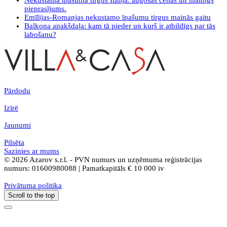
Nekustamā īpašuma tirgus Itālijā: augošas cenas un mainīgs
pieprasījums.
Emīlijas-Romanjas nekustamo īpašumu tirgus mainās gaitu
Balkona apakšdaļa: kam tā pieder un kurš ir atbildīgs par tās
labošanu?
Pārdodu
Izīrē
Jaunumi
Pilsēta
Sazinies ar mums
© 2026 Azarov s.r.l. - PVN numurs un uzņēmuma reģistrācijas
numurs: 01600980088 | Pamatkapitāls € 10 000 iv
Privātuma politika
Scroll to the top