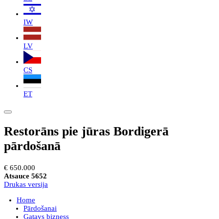
IW
LV
CS
ET
Restorāns pie jūras Bordigerā
pārdošanā
€ 650.000
Atsauce 5652
Drukas versija
Home
Pārdošanai
Gatavs bizness