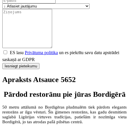
ES lasu
Privātuma politika
un es piekrītu savu datu apstrādei
saskaņā ar GDPR
Iesniegt pieteikumu
Apraksts Atsauce 5652
Pārdod restorānu pie jūras Bordigērā
50 metru attālumā no Bordigēras pludmalēm tiek pārdots elegants
restorāns ar ilgu vēsturi. Šis ģimenes restorāns, kas gadu desmitiem
saglabā Ligūrijas virtuves tradīcijas, patiešām ir nozīmīga vieta
Bordigērā, jo tas atrodas pašā pilsētas centrā.