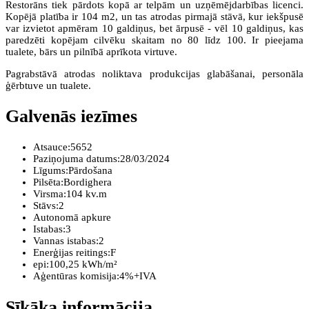
Restorāns tiek pārdots kopā ar telpām un uzņēmējdarbības licenci.
Kopējā platība ir 104 m2, un tas atrodas pirmajā stāvā, kur iekšpusē
var izvietot apmēram 10 galdiņus, bet ārpusē - vēl 10 galdiņus, kas
paredzēti kopējam cilvēku skaitam no 80 līdz 100. Ir pieejama
tualete, bārs un pilnībā aprīkota virtuve.
Pagrabstāvā atrodas noliktava produkcijas glabāšanai, personāla
ģērbtuve un tualete.
Galvenās iezīmes
Atsauce:
5652
Paziņojuma datums:
28/03/2024
Līgums:
Pārdošana
Pilsēta:
Bordighera
Virsma:
104 kv.m
Stāvs:
2
Autonomā apkure
Istabas:
3
Vannas istabas:
2
Enerģijas reitings:
F
epi:
100,25 kWh/m²
Aģentūras komisija:
4%+IVA
Sīkāka informācija