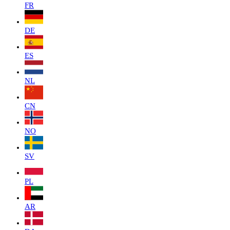
FR
DE
ES
NL
CN
NO
SV
PL
AR