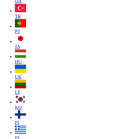
DA
TR
PT
JA
HU
UK
LT
KO
FI
EL