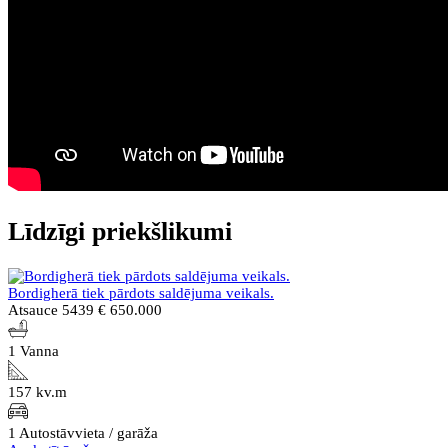
Līdzīgi priekšlikumi
Bordigherā tiek pārdots saldējuma veikals.
Atsauce 5439
€ 650.000
1 Vanna
157 kv.m
1 Autostāvvieta / garāža