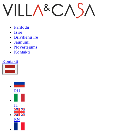
Pārdodu
Izīrē
Brīvdienu īre
Jaunumi
Novērtējums
Kontakti
Kontakti
RU
IT
EN