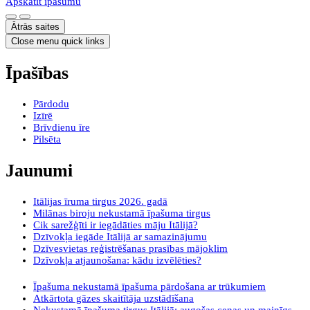
Apskatīt īpašumu
Ātrās saites
Close menu quick links
Īpašības
Pārdodu
Izīrē
Brīvdienu īre
Pilsēta
Jaunumi
Itālijas īruma tirgus 2026. gadā
Milānas biroju nekustamā īpašuma tirgus
Cik sarežģīti ir iegādāties māju Itālijā?
Dzīvokļa iegāde Itālijā ar samazinājumu
Dzīvesvietas reģistrēšanas prasības mājoklim
Dzīvokļa atjaunošana: kādu izvēlēties?
Īpašuma nekustamā īpašuma pārdošana ar trūkumiem
Atkārtota gāzes skaitītāja uzstādīšana