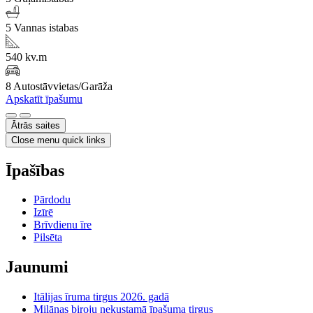
5 Vannas istabas
540 kv.m
8 Autostāvvietas/Garāža
Apskatīt īpašumu
Ātrās saites
Close menu quick links
Īpašības
Pārdodu
Izīrē
Brīvdienu īre
Pilsēta
Jaunumi
Itālijas īruma tirgus 2026. gadā
Milānas biroju nekustamā īpašuma tirgus