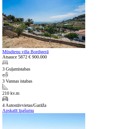
Mūsdienu villa Bordigerā
Atsauce 5872
€ 900.000
3 Guļamistabas
3 Vannas istabas
210 kv.m
4 Autostāvvietas/Garāža
Apskatīt īpašumu