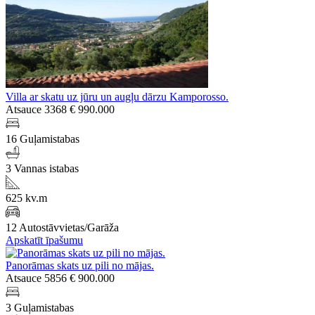
Villa ar skatu uz jūru un augļu dārzu Kamporosso.
Atsauce 3368
€ 990.000
16 Guļamistabas
3 Vannas istabas
625 kv.m
12 Autostāvvietas/Garāža
Apskatīt īpašumu
Panorāmas skats uz pili no mājas.
Atsauce 5856
€ 900.000
3 Guļamistabas