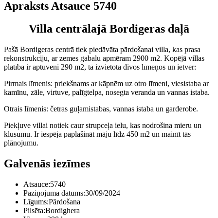
Apraksts Atsauce 5740
Villa centrālajā Bordigeras daļā
Pašā Bordigeras centrā tiek piedāvāta pārdošanai villa, kas prasa
rekonstrukciju, ar zemes gabalu apmēram 2900 m2. Kopējā villas
platība ir aptuveni 290 m2, tā izvietota divos līmeņos un ietver:
Pirmais līmenis: priekšnams ar kāpnēm uz otro līmeni, viesistaba ar
kamīnu, zāle, virtuve, palīgtelpa, nosegta veranda un vannas istaba.
Otrais līmenis: četras guļamistabas, vannas istaba un garderobe.
Piekļuve villai notiek caur strupceļa ielu, kas nodrošina mieru un
klusumu. Ir iespēja paplašināt māju līdz 450 m2 un mainīt tās
plānojumu.
Galvenās iezīmes
Atsauce:
5740
Paziņojuma datums:
30/09/2024
Līgums:
Pārdošana
Pilsēta:
Bordighera