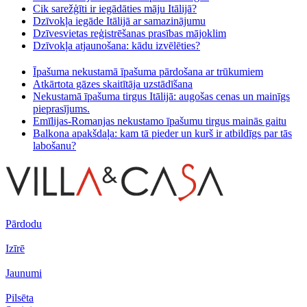
Cik sarežģīti ir iegādāties māju Itālijā?
Dzīvokļa iegāde Itālijā ar samazinājumu
Dzīvesvietas reģistrēšanas prasības mājoklim
Dzīvokļa atjaunošana: kādu izvēlēties?
Īpašuma nekustamā īpašuma pārdošana ar trūkumiem
Atkārtota gāzes skaitītāja uzstādīšana
Nekustamā īpašuma tirgus Itālijā: augošas cenas un mainīgs
pieprasījums.
Emīlijas-Romanjas nekustamo īpašumu tirgus mainās gaitu
Balkona apakšdaļa: kam tā pieder un kurš ir atbildīgs par tās
labošanu?
Pārdodu
Izīrē
Jaunumi
Pilsēta