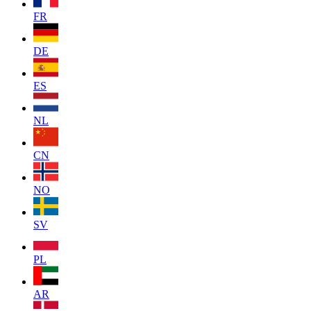
FR
DE
ES
NL
CN
NO
SV
PL
AR