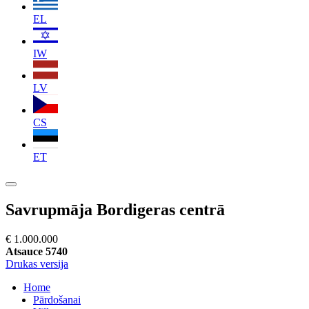
EL
IW
LV
CS
ET
Savrupmāja Bordigeras centrā
€ 1.000.000
Atsauce 5740
Drukas versija
Home
Pārdošanai