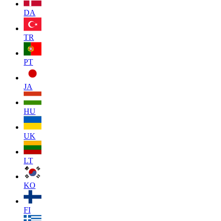
DA
TR
PT
JA
HU
UK
LT
KO
FI