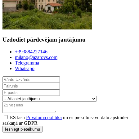
Uzdodiet pārdevējam jautājumu
+393884227146
milano@azarovs.com
Telegramma
Whatsapp
ES lasu
Privātuma politika
un es piekrītu savu datu apstrādei
saskaņā ar GDPR
Iesniegt pieteikumu