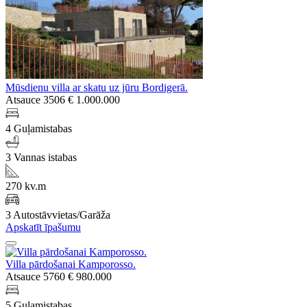
Mūsdienu villa ar skatu uz jūru Bordigerā.
Atsauce 3506
€ 1.000.000
4 Guļamistabas
3 Vannas istabas
270 kv.m
3 Autostāvvietas/Garāža
Apskatīt īpašumu
Villa pārdošanai Kamporosso.
Atsauce 5760
€ 980.000
5 Guļamistabas