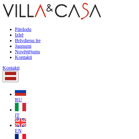
Pārdodu
Izīrē
Brīvdienu īre
Jaunumi
Novērtējums
Kontakti
Kontakti
RU
IT
EN