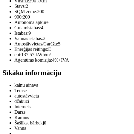
Virsma:
290 kv.m
Stāvs:
2
SQM zeme:
200
900:
200
Autonomā apkure
Guļamistabas:
4
Istabas:
9
Vannas istabas:
2
Autostāvvietas/Garāža:
5
Enerģijas reitings:
E
epi:
137.57 kWh/m²
Aģentūras komisija:
4%+IVA
Sīkāka informācija
kalnu ainava
Terase
autostāvvieta
džakuzi
Internets
Dārzs
Kamīns
Šašliks, bārbekjū
Vanna