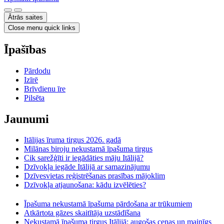
Ātrās saites
Close menu quick links
Īpašības
Pārdodu
Izīrē
Brīvdienu īre
Pilsēta
Jaunumi
Itālijas īruma tirgus 2026. gadā
Milānas biroju nekustamā īpašuma tirgus
Cik sarežģīti ir iegādāties māju Itālijā?
Dzīvokļa iegāde Itālijā ar samazinājumu
Dzīvesvietas reģistrēšanas prasības mājoklim
Dzīvokļa atjaunošana: kādu izvēlēties?
Īpašuma nekustamā īpašuma pārdošana ar trūkumiem
Atkārtota gāzes skaitītāja uzstādīšana
Nekustamā īpašuma tirgus Itālijā: augošas cenas un mainīgs