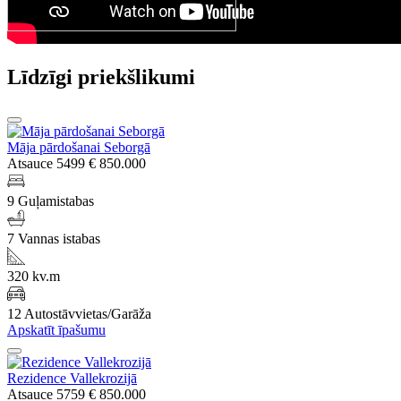
Līdzīgi priekšlikumi
Māja pārdošanai Seborgā
Atsauce 5499
€ 850.000
9 Guļamistabas
7 Vannas istabas
320 kv.m
12 Autostāvvietas/Garāža
Apskatīt īpašumu
Rezidence Vallekrozijā
Atsauce 5759
€ 850.000