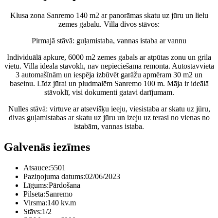
Klusa zona Sanremo 140 m2 ar panorāmas skatu uz jūru un lielu
zemes gabalu. Villa divos stāvos:
Pirmajā stāvā: guļamistaba, vannas istaba ar vannu
Individuālā apkure, 6000 m2 zemes gabals ar atpūtas zonu un grila
vietu. Villa ideālā stāvoklī, nav nepieciešama remonta. Autostāvvieta
3 automašīnām un iespēja izbūvēt garāžu apmēram 30 m2 un
baseinu. Līdz jūrai un pludmalēm Sanremo 100 m. Māja ir ideālā
stāvoklī, visi dokumenti gatavi darījumam.
Nulles stāvā: virtuve ar atsevišķu ieeju, viesistaba ar skatu uz jūru,
divas guļamistabas ar skatu uz jūru un izeju uz terasi no vienas no
istabām, vannas istaba.
Galvenās iezīmes
Atsauce:
5501
Paziņojuma datums:
02/06/2023
Līgums:
Pārdošana
Pilsēta:
Sanremo
Virsma:
140 kv.m
Stāvs:
1/2