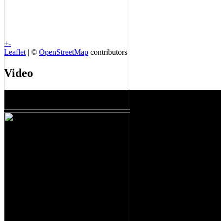
+
-
Leaflet
| ©
OpenStreetMap
contributors
Video