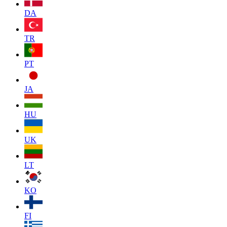
DA
TR
PT
JA
HU
UK
LT
KO
FI