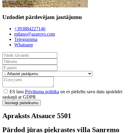
Uzdodiet pārdevējam jautājumu
+393884227146
milano@azarovs.com
Telegramma
Whatsapp
ES lasu
Privātuma politika
un es piekrītu savu datu apstrādei
saskaņā ar GDPR
Iesniegt pieteikumu
Apraksts Atsauce 5501
Pārdod jūras piekrastes villa Sanremo