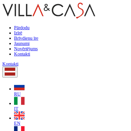
Pārdodu
Izīrē
Brīvdienu īre
Jaunumi
Novērtējums
Kontakti
Kontakti
RU
IT
EN