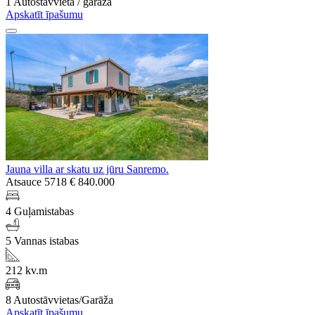
1 Autostāvvieta / garāža
Apskatīt īpašumu
Jauna villa ar skatu uz jūru Sanremo.
Atsauce 5718
€ 840.000
4 Guļamistabas
5 Vannas istabas
212 kv.m
8 Autostāvvietas/Garāža
Apskatīt īpašumu