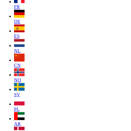
FR
DE
ES
NL
CN
NO
SV
PL
AR