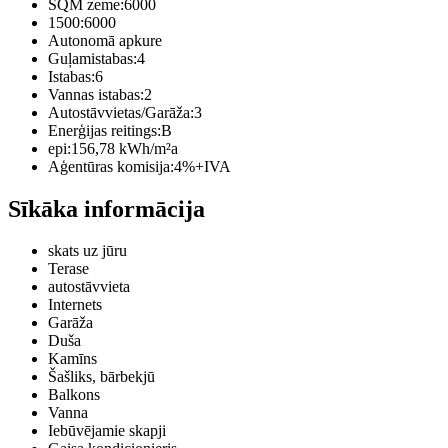
SQM zeme:
6000
1500:
6000
Autonomā apkure
Guļamistabas:
4
Istabas:
6
Vannas istabas:
2
Autostāvvietas/Garāža:
3
Enerģijas reitings:
B
epi:
156,78 kWh/m²a
Aģentūras komisija:
4%+IVA
Sīkāka informācija
skats uz jūru
Terase
autostāvvieta
Internets
Garāža
Duša
Kamīns
Šašliks, bārbekjū
Balkons
Vanna
Iebūvējamie skapji