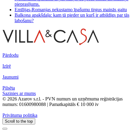
pieprasījums.
Emīlijas-Romanjas nekustamo īpašumu tirgus mainās gaitu
Balkona apakšdaļa: kam tā pieder un kurš ir atbildīgs par tās
labošanu?
Pārdodu
Izīrē
Jaunumi
Pilsēta
Sazinies ar mums
© 2026 Azarov s.r.l. - PVN numurs un uzņēmuma reģistrācijas
numurs: 01600980088 | Pamatkapitāls € 10 000 iv
Privātuma politika
Scroll to the top