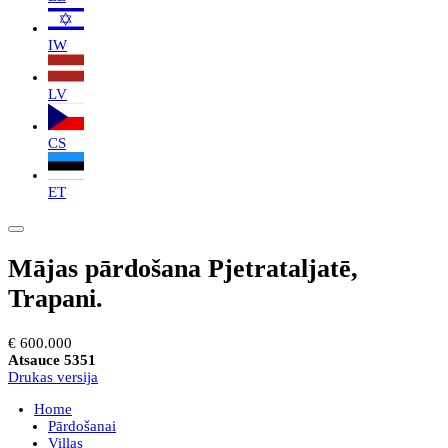
IW
LV
CS
ET
Mājas pārdošana Pjetrataljatē,
Trapani.
€ 600.000
Atsauce 5351
Drukas versija
Home
Pārdošanai
Villas