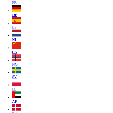
FR
DE
ES
NL
CN
NO
SV
PL
AR