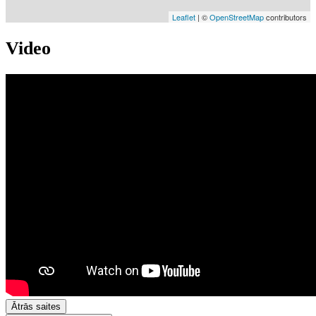
Leaflet
| ©
OpenStreetMap
contributors
Video
Ātrās saites