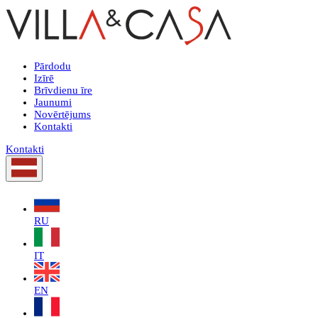
Pārdodu
Izīrē
Brīvdienu īre
Jaunumi
Novērtējums
Kontakti
Kontakti
RU
IT
EN