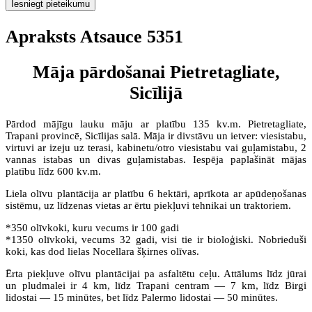
Iesniegt pieteikumu
Apraksts Atsauce 5351
Māja pārdošanai Pietretagliate,
Sicīlijā
Pārdod mājīgu lauku māju ar platību 135 kv.m. Pietretagliate,
Trapani provincē, Sicīlijas salā. Māja ir divstāvu un ietver: viesistabu,
virtuvi ar izeju uz terasi, kabinetu/otro viesistabu vai guļamistabu, 2
vannas istabas un divas guļamistabas. Iespēja paplašināt mājas
platību līdz 600 kv.m.
Liela olīvu plantācija ar platību 6 hektāri, aprīkota ar apūdeņošanas
sistēmu, uz līdzenas vietas ar ērtu piekļuvi tehnikai un traktoriem.
*350 olīvkoki, kuru vecums ir 100 gadi
*1350 olīvkoki, vecums 32 gadi, visi tie ir bioloģiski. Nobrieduši
koki, kas dod lielas Nocellara šķirnes olīvas.
Ērta piekļuve olīvu plantācijai pa asfaltētu ceļu. Attālums līdz jūrai
un pludmalei ir 4 km, līdz Trapani centram — 7 km, līdz Birgi
lidostai — 15 minūtes, bet līdz Palermo lidostai — 50 minūtes.