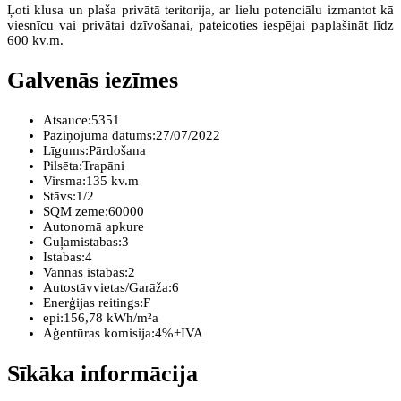
Ļoti klusa un plaša privātā teritorija, ar lielu potenciālu izmantot kā
viesnīcu vai privātai dzīvošanai, pateicoties iespējai paplašināt līdz
600 kv.m.
Galvenās iezīmes
Atsauce:
5351
Paziņojuma datums:
27/07/2022
Līgums:
Pārdošana
Pilsēta:
Trapāni
Virsma:
135 kv.m
Stāvs:
1/2
SQM zeme:
60000
Autonomā apkure
Guļamistabas:
3
Istabas:
4
Vannas istabas:
2
Autostāvvietas/Garāža:
6
Enerģijas reitings:
F
epi:
156,78 kWh/m²a
Aģentūras komisija:
4%+IVA
Sīkāka informācija