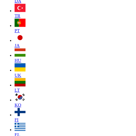
DA
TR
PT
JA
HU
UK
LT
KO
FI
EL