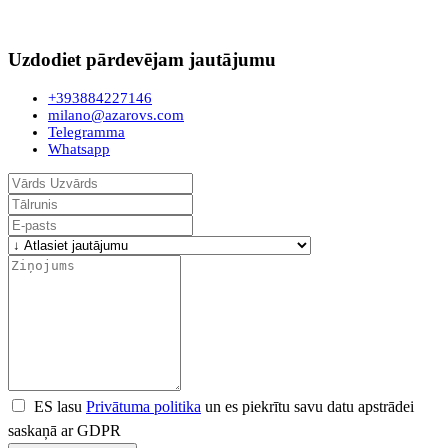
Uzdodiet pārdevējam jautājumu
+393884227146
milano@azarovs.com
Telegramma
Whatsapp
ES lasu
Privātuma politika
un es piekrītu savu datu apstrādei
saskaņā ar GDPR