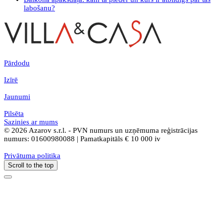
labošanu?
Pārdodu
Izīrē
Jaunumi
Pilsēta
Sazinies ar mums
© 2026 Azarov s.r.l. - PVN numurs un uzņēmuma reģistrācijas
numurs: 01600980088 | Pamatkapitāls € 10 000 iv
Privātuma politika
Scroll to the top