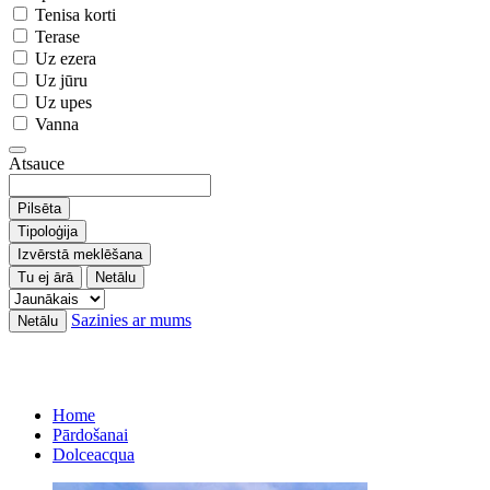
Tenisa korti
Terase
Uz ezera
Uz jūru
Uz upes
Vanna
Atsauce
Pilsēta
Tipoloģija
Izvērstā meklēšana
Tu ej ārā
Netālu
Sazinies ar mums
Netālu
Home
Pārdošanai
Dolceacqua