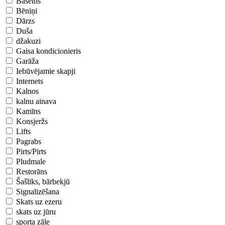
Baseins
Bēniņi
Dārzs
Duša
džakuzi
Gaisa kondicionieris
Garāža
Iebūvējamie skapji
Internets
Kalnos
kalnu ainava
Kamīns
Konsjeržs
Lifts
Pagrabs
Pirts/Pirts
Pludmale
Restorāns
Šašliks, bārbekjū
Signalizēšana
Skats uz ezeru
skats uz jūru
sporta zāle