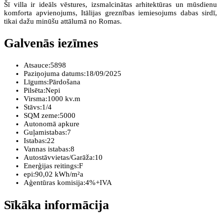
Šī villa ir ideāls vēstures, izsmalcinātas arhitektūras un mūsdienu
komforta apvienojums, Itālijas greznības iemiesojums dabas sirdī,
tikai dažu minūšu attālumā no Romas.
Galvenās iezīmes
Atsauce:
5898
Paziņojuma datums:
18/09/2025
Līgums:
Pārdošana
Pilsēta:
Nepi
Virsma:
1000 kv.m
Stāvs:
1/4
SQM zeme:
5000
Autonomā apkure
Guļamistabas:
7
Istabas:
22
Vannas istabas:
8
Autostāvvietas/Garāža:
10
Enerģijas reitings:
F
epi:
90,02 kWh/m²a
Aģentūras komisija:
4%+IVA
Sīkāka informācija