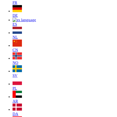
FR
DE
ES
NL
CN
NO
SV
PL
AR
DA