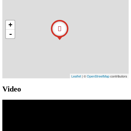
+
-
Leaflet
| ©
OpenStreetMap
contributors
Video