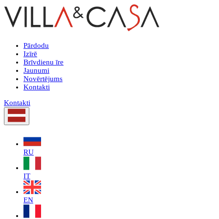
Pārdodu
Izīrē
Brīvdienu īre
Jaunumi
Novērtējums
Kontakti
Kontakti
RU
IT
EN