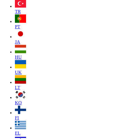
TR
PT
JA
HU
UK
LT
KO
FI
EL