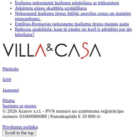
Īpašuma nekustamā īpašuma pārdošana ar trūkumiem
Atkārtota gāzes skaitītāja uzstādīšana
Nekustamā īpašuma tirgus Itālijā: augošas cenas un mainīgs
pieprasījums.
Emīlijas-Romanjas nekustamo īpašumu tirgus mainās gaitu
Balkona apakšdaļa: kam tā pieder un kurš ir atbildīgs par tās
labošanu?
Pārdodu
Izīrē
Jaunumi
Pilsēta
Sazinies ar mums
© 2026 Azarov s.r.l. - PVN numurs un uzņēmuma reģistrācijas
numurs: 01600980088 | Pamatkapitāls € 10 000 iv
Privātuma politika
Scroll to the top