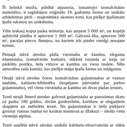
Šī lieliskā muiža, pilnībā atjaunota, izmantojot izsmalcinātus
materiālus, ir saglabājusi oriģinālo 19. gadsimta šarmu un unikālo
arhitektūras pērli – majestātisku akmens torni, kas piešķir īpašumam
īpašu raksturu un unikālumu.
Villu ieskauj kopta parka teritorija, kas aizņem 5 000 m², un kopējā
apbūvētā platība ir aptuveni 1 000 m². Galvenā ēka, aptuveni 500
m², paceļas piecos līmeņos, no kuriem trīs pieder vienīgi senajam
tornim.
Pirmajā stāvā atrodas plaša viesistaba ar kamīnu, eleganta
ēdamistaba, izsmalcināts buduārs, stiklotā veranda ar izeju uz
pārklātu portiku, liela virtuve ar kamīnu un viesu tualete. Siltu
atmosfēru rada kamīni, kas piešķir mājai īpašu šarmu un mājīgumu.
Otrajā stāvā atrodas četras izsmalcinātas guļamistabas ar vannas
istabām, kabinets-bibliotēka (iespējams pārveidot par piekto
guļamistabu), vēl viena viesistaba ar kamīnu un divas plašas terases.
Tornī otrajā līmenī atrodas galvenā guļamistaba ar panorāmas skatu
uz parku 180 grādos, divām garderobēm, koridoru ar elegantiem
skapjiem un mēbelētu terasi. No guļamistabas ir tieša piekļuve
greznai vannas istabai no karāras marmora ar džakuzi – ideāla vieta
vientuļai atpūtai.
Tornī augšējā stāvā atrodas unikāls kabinets-observatorija ar stikla