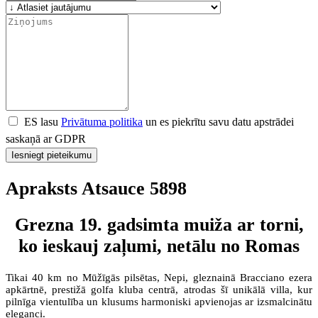
ES lasu
Privātuma politika
un es piekrītu savu datu apstrādei
saskaņā ar GDPR
Iesniegt pieteikumu
Apraksts Atsauce 5898
Grezna 19. gadsimta muiža ar torni,
ko ieskauj zaļumi, netālu no Romas
Tikai 40 km no Mūžīgās pilsētas, Nepi, gleznainā Bracciano ezera
apkārtnē, prestižā golfa kluba centrā, atrodas šī unikālā villa, kur
pilnīga vientulība un klusums harmoniski apvienojas ar izsmalcinātu
eleganci.