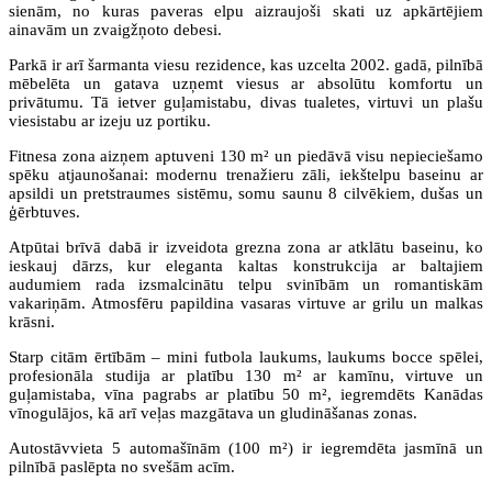
sienām, no kuras paveras elpu aizraujoši skati uz apkārtējiem
ainavām un zvaigžņoto debesi.
Parkā ir arī šarmanta viesu rezidence, kas uzcelta 2002. gadā, pilnībā
mēbelēta un gatava uzņemt viesus ar absolūtu komfortu un
privātumu. Tā ietver guļamistabu, divas tualetes, virtuvi un plašu
viesistabu ar izeju uz portiku.
Fitnesa zona aizņem aptuveni 130 m² un piedāvā visu nepieciešamo
spēku atjaunošanai: modernu trenažieru zāli, iekštelpu baseinu ar
apsildi un pretstraumes sistēmu, somu saunu 8 cilvēkiem, dušas un
ģērbtuves.
Atpūtai brīvā dabā ir izveidota grezna zona ar atklātu baseinu, ko
ieskauj dārzs, kur eleganta kaltas konstrukcija ar baltajiem
audumiem rada izsmalcinātu telpu svinībām un romantiskām
vakariņām. Atmosfēru papildina vasaras virtuve ar grilu un malkas
krāsni.
Starp citām ērtībām – mini futbola laukums, laukums bocce spēlei,
profesionāla studija ar platību 130 m² ar kamīnu, virtuve un
guļamistaba, vīna pagrabs ar platību 50 m², iegremdēts Kanādas
vīnogulājos, kā arī veļas mazgātava un gludināšanas zonas.
Autostāvvieta 5 automašīnām (100 m²) ir iegremdēta jasmīnā un
pilnībā paslēpta no svešām acīm.