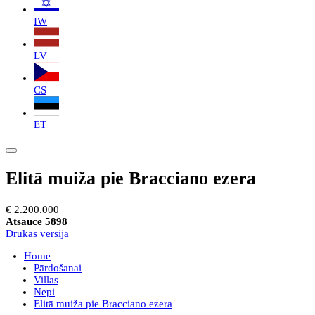
IW
LV
CS
ET
Elitā muiža pie Bracciano ezera
€ 2.200.000
Atsauce 5898
Drukas versija
Home
Pārdošanai
Villas
Nepi
Elitā muiža pie Bracciano ezera