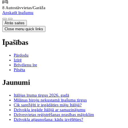
8 Autostāvvietas/Garāža
Apskatīt īpašumu
Ātrās saites
Close menu quick links
Īpašības
Pārdodu
Izīrē
Brīvdienu īre
Pilsēta
Jaunumi
Itālijas īruma tirgus 2026. gadā
Milānas biroju nekustamā īpašuma tirgus
Cik sarežģīti ir iegādāties māju Itālijā?
Dzīvokļa iegāde Itālijā ar samazinājumu
Dzīvesvietas reģistrēšanas prasības mājoklim
Dzīvokļa atjaunošana: kādu izvēlēties?