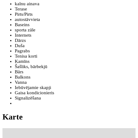
kalnu ainava
Terase
Pirts/Pirts
autostāvvieta
Baseins
sporta zāle
Internets
Dārzs
Duša
Pagrabs
Tenisa korti
Kamīns
Šašliks, bārbekjū
Bārs
Balkons
Vanna
Iebūvējamie skapji
Gaisa kondicionieris
Signalizēšana
Karte